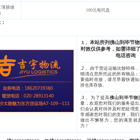
（薄膜缠
100
元每托盘
）
示：
本站所列佛山到毕节物
1，
时效仅供参考，如需详细
电话咨询
,2， 由于货运运输比较特殊
细清点您所托运的所有物品；
要临时存放，请尽早最快通知
排仓库存放。
,3， 为了提高
佛山到毕节物
量，欢迎您对我们的服务提出
们会认真对待并及时把处理意
常感谢您对我们的支持，我们
做出不懈
努力，您的满意就
力！