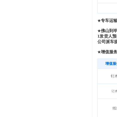
专车运
★
佛山到
★
1
发货人预
公司派车
增值服
★
增值服
钉
订
纸