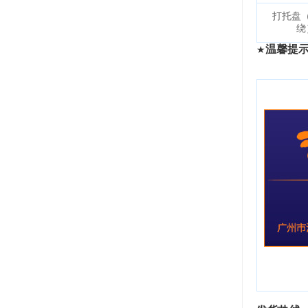
打托盘
绕
温馨提
★