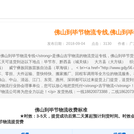
佛山到毕节物流专线,佛山到
发布日期：
2018-09-04
点击：
3130
作者：
广
rong>佛山到毕节物流专线</strong>是佛山吉宇物流的物流货运专线，佛山
五天可送货到达以下地点：毕节市、黔西县（城关镇） 大方县（大方镇） 织
 威宁彝族回族苗族自治县（草海镇）。 < br><a href="http://www.gd
车、零担、大件运输、普快特快、搬家搬厂、回程车调用等全方位的物流服务。
佛山、中山、清远、江门、东莞、惠州、深圳都可以过来提货上门提货，送货到
物流行业协会理事单位，您可以放心地把货托付<strong>吉宇物流</stron
流公司将为您全力以赴！</p> 发货热线：一线18820073388，二线18620739380
佛山到毕节物流收费标准
时效：
3-5
天，
★
提货成功后第二天算起预计到货时间。时效
节物流提货费