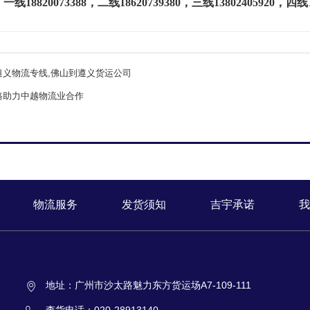
：一线
18820073388
，二线
18620739380
，三线
13802405920
，四线
遵义物流专线,佛山到遵义货运公司
路助力中越物流业合作
物流服务
发货须知
吉宇承诺
我
地址：广州市沙太路魅力东方货运场A7-109-111