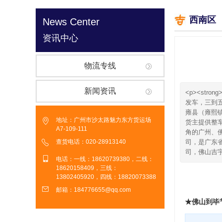
西南区
News Center
资讯中心
物流专线
新闻资讯
<p><st
发车，三到
雍县（雍熙镇）
地址：广州市沙太路魅力东方货运场
货主提供整
A7-109-111
角的广州、
查货电话：020-28913140
司，是广东省
司，佛山吉宇物
电话：一线：18620739380，二线：
18620158409，三线：
13802405920，四线：18820073388
邮箱：184776655@qq.com
★佛山到毕