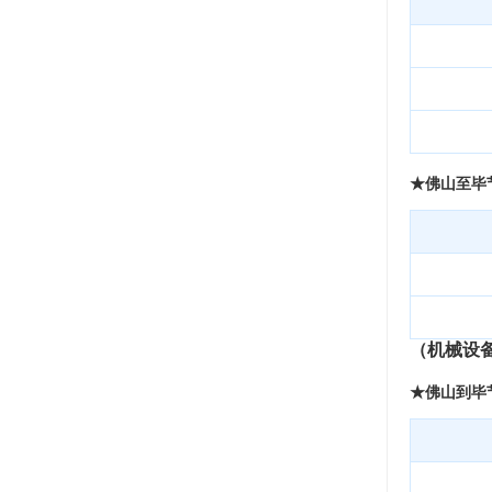
★佛山至毕
（机械设
★佛山到毕