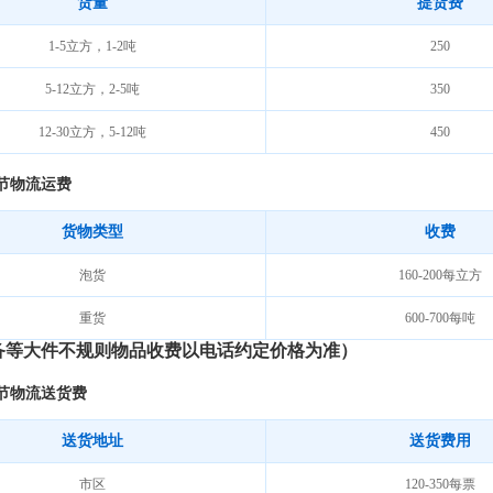
货量
提货费
1-5
立方，
1-2
吨
250
5-12
立方，
2-5
吨
350
12-30
立方，
5-12
吨
450
节物流运费
货物类型
收费
泡货
160-200
每立方
重货
600-700
每吨
备等大件不规则物品收费以电话约定价格为准）
节物流送货费
送货地址
送货费用
市区
120-350
每票