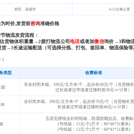
郊区、县级市
6-12
元每公里
输为时价
,
发货前
咨询
准确价格
毕节物流发货流程：
估货物体积重量→
2
拨打物流公司
电话
或者加
微信
询价→
3
和物
提货→
5
长途运输配送（可选择分拣、打包、签回单、物流保险等
务：
务类型
收费标准
非全封闭木箱。
100
元
/
立方米
/
个，起步价
40
元
/
个（当货物
木架
㎡
过长或者过窄或者过矮时按
30
元
/
计算
）
全封闭木箱。
200
元
/
立方米
/
个，起步价
70
元
/
个（当货物长
木箱
㎡
长或者过窄或者过矮时按
48
元
/
计算
）
五层瓦楞纸全封闭纸箱，防震防戳抗压。收费标
箱
1
号纸箱：
15
元
/
个
(
尺寸：
86*46*51
厘米
)
2
号纸箱：
12
元
/
个
(
尺寸：
60*41*51
厘米
)