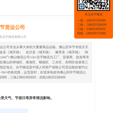
关注吉宇微信
一线：18620739380
二线： 18620158409
毕节货运公司
三线：13802405920
四线：18820073388
东吉宇物流有限公司
到毕节货运公司专业从事大体积大重量商品运输。佛山至毕节专线天天
金县（城关镇） 金沙县（城关镇） 赫章县（城关镇） 纳
jy56.com/">佛山物流公司</a>吉宇物流为工厂、贸易商、批发商等
在佛山的禅城区、南海区、顺德区、三水区、高明区或者珠三
指定地点。吉宇物流是中国人民财产保险公司货运险的签约公
g>！<br>价格优惠，运货及时，欢迎来电咨询佛山到毕节物流公
，三线13802405920，四线18620158409
会受天气、节假日等异常情况影响。