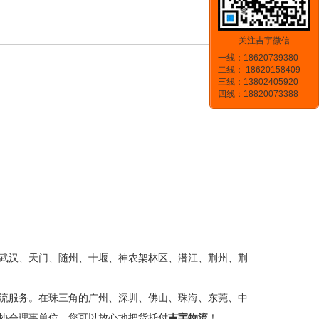
关注吉宇微信
一线：18620739380
二线： 18620158409
三线：13802405920
四线：18820073388
武汉、天门、随州、十堰、神农架林区、潜江、荆州、荆
流服务。在珠三角的广州、深圳、佛山、珠海、东莞、中
协会理事单位，您可以放心地把货托付
吉宇物流
！