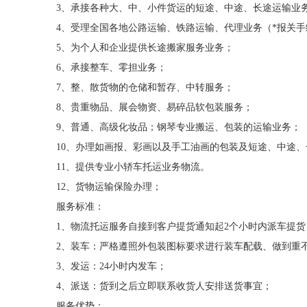
3
、承接各种大、中、小件货运的短途、中途、长途运输业
4
、受理全国各地公路运输、铁路运输、代理业务（
*
报关手
5
、为个人和企业提供长途搬家服务业务；
6
、承接整车、零担业务；
7
、整、散货物的仓储和暂存、中转服务；
8
、贵重物品、展会物资、易碎品软包装服务；
9
、普通、高级化妆品；钢琴专业搬运、包装的运输业务；
10
、办理如画报、彩画以及手工油画的包装及短途、中途、
11
、提供专业小轿车托运业务物流。
12
、货物运输保险办理；
服务标准：
1
、物流托运服务自接到客户提货通知起
2
个小时内派车提货
2
、装车：严格遵照外包装图标要求进行装车配载、做到重
3
、发运：
24
小时内发车；
4
、派送：货到之后立即联系收货人安排送货事宜；
服务优势：