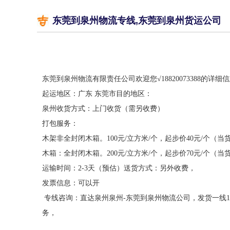
东莞到泉州物流专线,东莞到泉州货运公司
东莞到
泉州
物流有限责任公司欢迎您
√
18820073388
的详细信
起运地区：广东
东莞市目的地区：
泉州
收货方式：上门收货（需另收费）
打包服务：
木架非全封闭木箱。
100
元
/
立方米
/
个，起步价
40
元
/
个（当
木箱：全封闭木箱。
200
元
/
立方米
/
个，起步价
70
元
/
个（当
运输时间：
2-3
天（预估）送货方式：另外收费，
发票信息：可以开
专线咨询：直达
泉州泉州
-
东莞到
泉州
物流公司，发货一线
1
务，