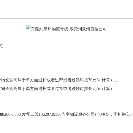
息
货物长宽高属于单方面过长或者过窄或者过矮时按
30
元
/
㎡计算），
货物长宽高属于单方面过长或者过窄或者过矮时按
48
元
/
㎡计算）
8820073388,
发货二线
18620739380
吉宇物流服务公司
{
包整车，零担拼车
}