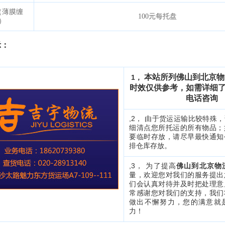
（薄膜缠
100
元每托盘
）
示：
本站所列佛山到北京物
1，
时效仅供参考，如需详细
电话咨询
,2， 由于货运运输比较特殊
细清点您所托运的所有物品；
要临时存放，请尽早最快通知
排仓库存放。
,3， 为了提高
佛山到北京物
量，欢迎您对我们的服务提出
们会认真对待并及时把处理意
常感谢您对我们的支持，我们
做出不懈
努力，您的满意就
力！