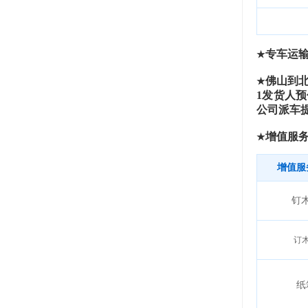
专车运
★
佛山到
★
1
发货人预
公司派车
增值服
★
增值服
钉
订
纸