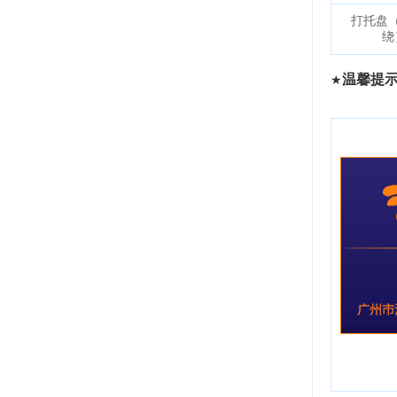
打托盘
绕
温馨提
★