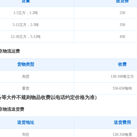
货量
提货费
1-5
立方，
1-2
吨
250
5-12
立方，
2-5
吨
350
12-30
立方，
5-12
吨
450
京物流运费
货物类型
收费
泡货
130-160
每立方
重货
550-650
每吨
备等大件不规则物品收费以电话约定价格为准）
京物流送货费
送货地址
送货费用
市区
120-350
每票