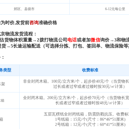
郊区、县级市
6-12
元每公里
输为时价
,
发货前
咨询
准确价格
北京物流发货流程：
估货物体积重量→
2
拨打物流公司
电话
或者加
微信
询价→
3
和物
提货→
5
长途运输配送（可选择分拣、打包、签回单、物流保险等
务：
务类型
收费标准
非全封闭木箱。
100
元
/
立方米
/
个，起步价
40
元
/
个（当货物
木架
㎡
过长或者过窄或者过矮时按
30
元
/
计算
）
全封闭木箱。
200
元
/
立方米
/
个，起步价
70
元
/
个（当货物长
木箱
㎡
长或者过窄或者过矮时按
48
元
/
计算
）
五层瓦楞纸全封闭纸箱，防震防戳抗压。收费标
箱
1
号纸箱：
15
元
/
个
(
尺寸：
86*46*51
厘米
)
2
号纸箱：
12
元
/
个
(
尺寸：
60*41*51
厘米
)