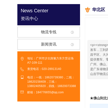
华北区
News Center
资讯中心
物流专线
新闻资讯
<p><st
发车，三到
昌平区、大兴区
地址：广州市沙太路魅力东方货运场
提供整车、
A7-109-111
广州、佛山
查货电话：020-28913140
是广东省物流
山吉宇物流公司
电话：一线：18620739380，二线：
18620158409，三线：
13802405920，四线：18820073388
邮箱：184776655@qq.com
★佛山到北