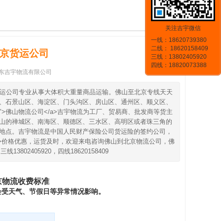
关注吉宇微信
一线：18620739380
二线： 18620158409
北京货运公司
三线：13802405920
四线：18820073388
东吉宇物流有限公司
到北京货运公司专业从事大体积大重量商品运输。佛山至北京专线天天
、石景山区、海淀区、门头沟区、房山区、通州区、顺义区、
6.com/">佛山物流公司</a>吉宇物流为工厂、贸易商、批发商等货主
山的禅城区、南海区、顺德区、三水区、高明区或者珠三角的
地点。吉宇物流是中国人民财产保险公司货运险的签约公司，
！<br>价格优惠，运货及时，欢迎来电咨询佛山到北京物流公司，佛
3802405920，四线18620158409
京物流收费标准
会受天气、节假日等异常情况影响。