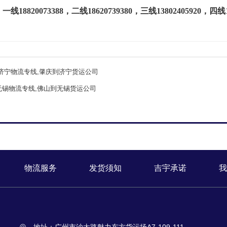
：一线
18820073388
，二线
18620739380
，三线
13802405920
，四线
济宁物流专线,肇庆到济宁货运公司
无锡物流专线,佛山到无锡货运公司
物流服务
发货须知
吉宇承诺
我