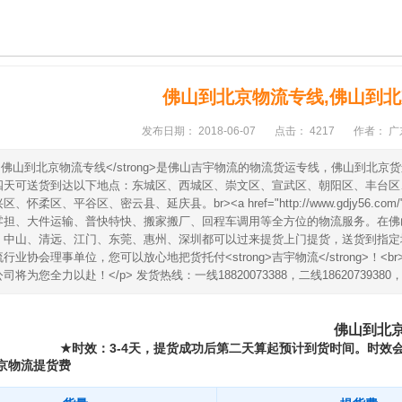
佛山到北京物流专线,佛山到
发布日期：
2018-06-07
点击：
4217
作者：
广
rong>佛山到北京物流专线</strong>是佛山吉宇物流的物流货运专线，佛山
四天可送货到达以下地点：东城区、西城区、崇文区、宣武区、朝阳区、丰台区
、怀柔区、平谷区、密云县、延庆县。br><a href="http://www.gdjy5
零担、大件运输、普快特快、搬家搬厂、回程车调用等全方位的物流服务。在佛
、中山、清远、江门、东莞、惠州、深圳都可以过来提货上门提货，送货到指定
行业协会理事单位，您可以放心地把货托付<strong>吉宇物流</strong>
将为您全力以赴！</p> 发货热线：一线18820073388，二线18620739380，三线1
佛山到北
时效：
3-4
天，
★
提货成功后第二天算起预计到货时间。时效
京物流提货费