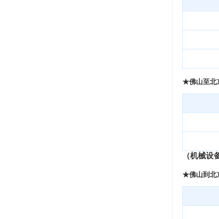
★佛山至北
（机械设
★佛山到北